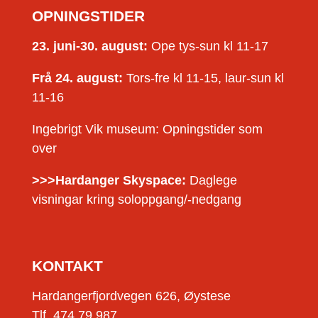
OPNINGSTIDER
23. juni-30. august:
Ope tys-sun kl 11-17
Frå 24. august:
Tors-fre kl 11-15, laur-sun kl
11-16
Ingebrigt Vik museum: Opningstider som
over
>>>Hardanger Skyspace:
Daglege
visningar kring soloppgang/-nedgang
KONTAKT
Hardangerfjordvegen 626, Øystese
Tlf. 474 79 987