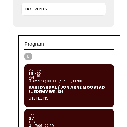
NO EVENTS
Program
LAU
SUN
16
30
AUG
MAI
(mai 16) 00:00 - (aug. 30) 00:00
KARI DYRDAL / JON ARNE MOGSTAD
/ JEREMY WELSH
UTSTILLING
TORS
27
AUG
17:06 - 22:30