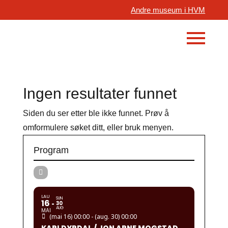
Andre museum i HVM
Ingen resultater funnet
Siden du ser etter ble ikke funnet. Prøv å
omformulere søket ditt, eller bruk menyen.
Program
LAU
SUN
16
30
AUG
MAI
(mai 16) 00:00 - (aug. 30) 00:00