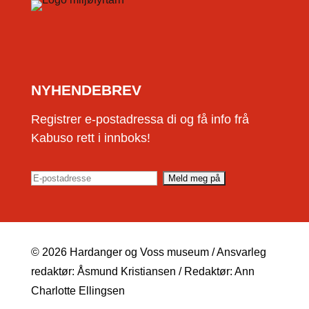
NYHENDEBREV
Registrer e-postadressa di og få info frå
Kabuso rett i innboks!
© 2026 Hardanger og Voss museum / Ansvarleg
redaktør: Åsmund Kristiansen / Redaktør: Ann
Charlotte Ellingsen