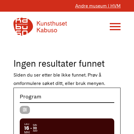
Andre museum i HVM
Ingen resultater funnet
Siden du ser etter ble ikke funnet. Prøv å
omformulere søket ditt, eller bruk menyen.
Program
LAU
SUN
16
30
AUG
MAI