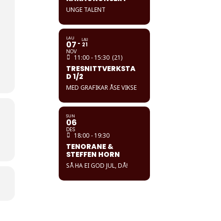
UNGE TALENT
LAU
LAU
07
21
NOV
11:00 - 15:30
(21)
TRESNITTVERKSTA
D 1/2
MED GRAFIKAR ÅSE VIKSE
SUN
06
DES
18:00 - 19:30
TENORANE &
STEFFEN HORN
SÅ HA EI GOD JUL, DÅ!