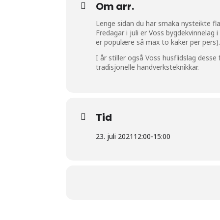
Om arr.
Lenge sidan du har smaka nysteikte fl
Fredagar i juli er Voss bygdekvinnelag
er populære så max to kaker per pers)
I år stiller også Voss husflidslag dess
tradisjonelle handverksteknikkar.
Tid
23. juli 2021
12:00
-
15:00