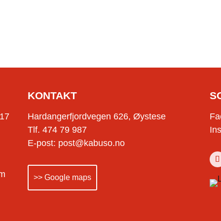
KONTAKT
S
-17
Hardangerfjordvegen 626, Øystese
Fa
Tlf. 474 79 987
In
E-post: post@kabuso.no
om
>> Google maps