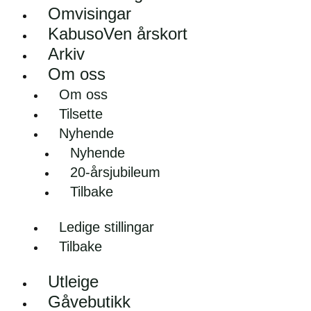
Omvisingar
KabusoVen årskort
Arkiv
Om oss
Om oss
Tilsette
Nyhende
Nyhende
20-årsjubileum
Tilbake
Ledige stillingar
Tilbake
Utleige
Gåvebutikk