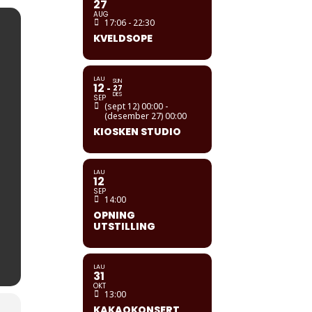
27
AUG
17:06 - 22:30
KVELDSOPE
LAU
SUN
12
27
DES
SEP
(sept 12) 00:00 -
(desember 27) 00:00
KIOSKEN STUDIO
LAU
12
SEP
14:00
OPNING
UTSTILLING
LAU
31
OKT
13:00
KAKAOKONSERT